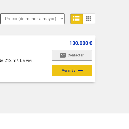
130.000 €
email
Contactar
 212 m². La vivi...
trending_flat
Ver más