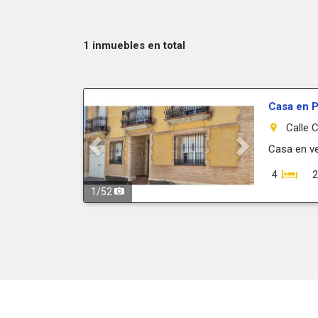
1 inmuebles en total
Previous
Next
Casa en P
Calle 
room
Casa en ve
4
2
1
/
52