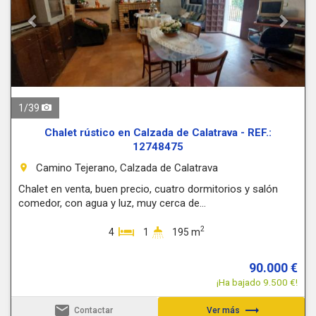
1
/
39
Chalet rústico en Calzada de Calatrava - REF.:
12748475
Camino Tejerano, Calzada de Calatrava
room
Chalet en venta, buen precio, cuatro dormitorios y salón
comedor, con agua y luz, muy cerca de...
2
4
1
195 m
90.000 €
¡Ha bajado 9.500 €!
email
trending_flat
Contactar
Ver más