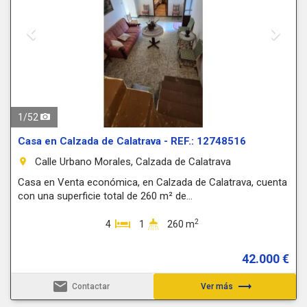
1
/
52
Casa en Calzada de Calatrava - REF.: 12748516
Calle Urbano Morales, Calzada de Calatrava
room
Casa en Venta económica, en Calzada de Calatrava, cuenta
con una superficie total de 260 m² de...
2
4
1
260 m
42.000 €
email
trending_flat
Contactar
Ver más