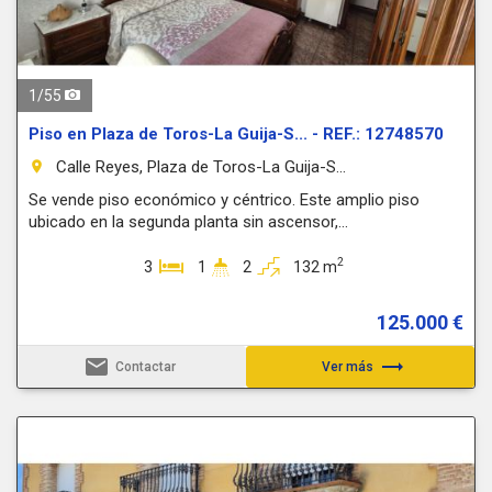
1
/
55
Piso en Plaza de Toros-La Guija-S... - REF.: 12748570
Calle Reyes, Plaza de Toros-La Guija-S...
room
Se vende piso económico y céntrico. Este amplio piso
ubicado en la segunda planta sin ascensor,...
2
3
1
2
132 m
125.000 €
email
trending_flat
Contactar
Ver más
Previous
Next