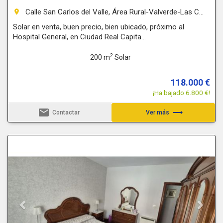
Calle San Carlos del Valle, Área Rural-Valverde-Las C...
room
Solar en venta, buen precio, bien ubicado, próximo al
Hospital General, en Ciudad Real Capita...
2
200 m
Solar
118.000 €
¡Ha bajado 6.800 €!
email
trending_flat
Contactar
Ver más
Previous
Next