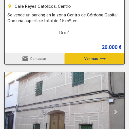
Calle Reyes Católicos, Centro
room
Se vende un parking en la zona Centro de Córdoba Capital.
Con una superficie total de 15 m², es...
2
15 m
20.000 €
email
trending_flat
Contactar
Ver más
Previous
Next