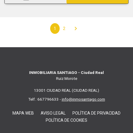
chevron_right
1
2
INMOBILIARIA SANTIAGO - Ciudad Real
Ruiz Morote
13001 CIUDAD REAL (CIUDAD REAL)
Telf.: 667796633 -
info@inmosantiago.com
MAPA WEB
AVISO LEGAL
POLÍTICA DE PRIVACIDAD
POLÍTICA DE COOKIES