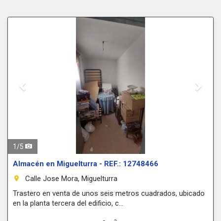
Previous
Next
1
/
5
Almacén en Miguelturra - REF.: 12748466
Calle Jose Mora, Miguelturra
room
Trastero en venta de unos seis metros cuadrados, ubicado
en la planta tercera del edificio, c...