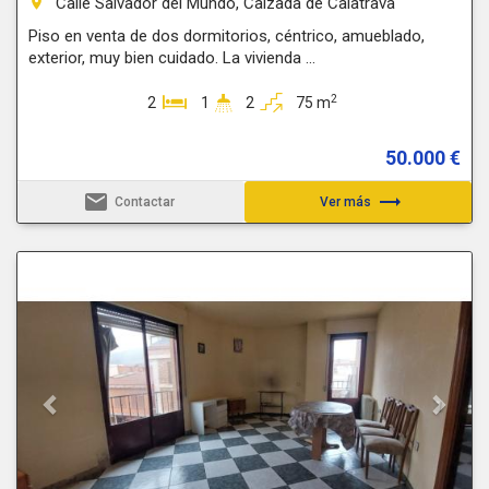
Calle Salvador del Mundo, Calzada de Calatrava
room
Piso en venta de dos dormitorios, céntrico, amueblado,
exterior, muy bien cuidado. La vivienda ...
2
2
1
2
75 m
50.000 €
email
trending_flat
Contactar
Ver más
Previous
Next