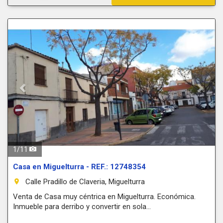
Previous
Next
1
/
11
Casa en Miguelturra - REF.: 12748354
Calle Pradillo de Claveria, Miguelturra
room
Venta de Casa muy céntrica en Miguelturra. Económica.
Inmueble para derribo y convertir en sola...