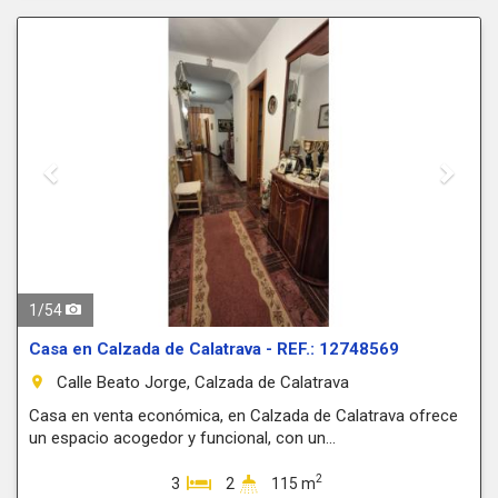
Previous
Next
1
/
54
Casa en Calzada de Calatrava - REF.: 12748569
Calle Beato Jorge, Calzada de Calatrava
room
Casa en venta económica, en Calzada de Calatrava ofrece
un espacio acogedor y funcional, con un...
2
3
2
115 m