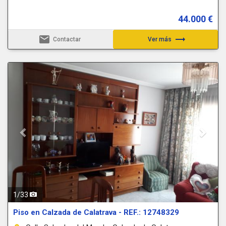
44.000 €
email
trending_flat
Contactar
Ver más
Previous
Next
1
/
33
Piso en Calzada de Calatrava - REF.: 12748329