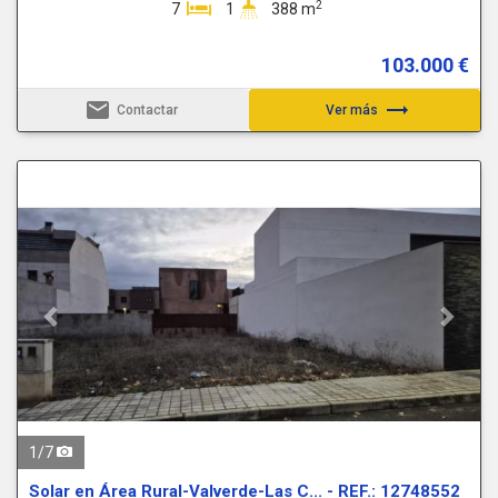
2
7
1
388 m
103.000 €
email
trending_flat
Contactar
Ver más
Previous
Next
1
/
7
Solar en Área Rural-Valverde-Las C... - REF.: 12748552