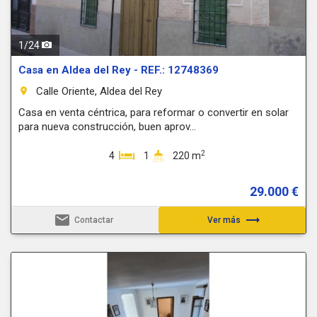
1
/
24
Casa en Aldea del Rey - REF.: 12748369
Calle Oriente, Aldea del Rey
room
Casa en venta céntrica, para reformar o convertir en solar
para nueva construcción, buen aprov...
2
4
1
220 m
29.000 €
email
trending_flat
Contactar
Ver más
Previous
Next