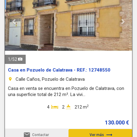
1
/
52
Casa en Pozuelo de Calatrava - REF.: 12748550
Calle Caños, Pozuelo de Calatrava
room
Casa en venta se encuentra en Pozuelo de Calatrava, con
una superficie total de 212 m². La vivi...
2
4
2
212 m
130.000 €
email
trending_flat
Contactar
Ver más