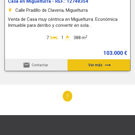
Casa en Miguelturra - REF.: 12748354
Calle Pradillo de Claveria, Miguelturra
room
Venta de Casa muy céntrica en Miguelturra. Económica.
Inmueble para derribo y convertir en sola...
2
7
1
388 m
103.000 €
email
trending_flat
Contactar
Ver más
1